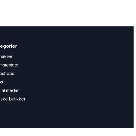
egorier
mæner
mmesider
bshops
ps
ial medier
iske butikker