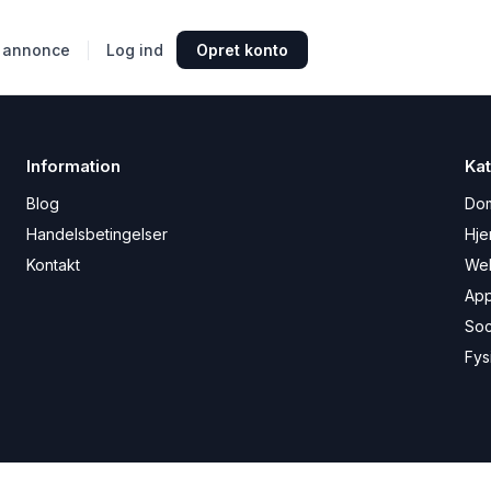
 annonce
Log ind
Opret konto
Information
Kat
Blog
Do
Handelsbetingelser
Hje
Kontakt
We
Ap
Soc
Fys