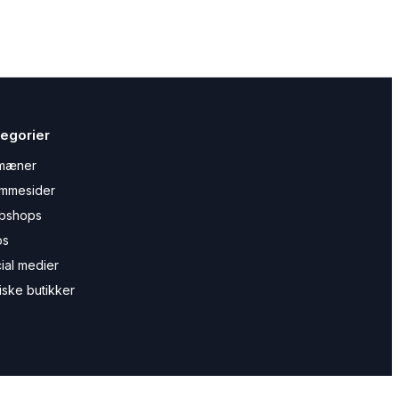
egorier
mæner
mmesider
bshops
ps
ial medier
iske butikker