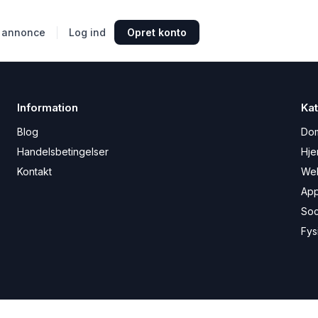
 annonce
Log ind
Opret konto
Information
Kat
Blog
Do
Handelsbetingelser
Hje
Kontakt
We
Ap
Soc
Fys