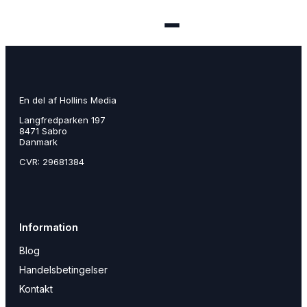
Menu
En del af Hollins Media
🏠 Se alle annoncer
Langfredparken 197
8471 Sabro
➕ Opret annonce
Danmark
CVR: 29681384
🔑 Log ind
Opret konto gratis
Information
Blog
Handelsbetingelser
Kontakt