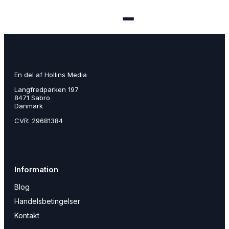
Menu
En del af Hollins Media
🏠 Se alle annoncer
Langfredparken 197
8471 Sabro
➕ Opret annonce
Danmark
CVR: 29681384
🔑 Log ind
Opret konto gratis
Information
Blog
Handelsbetingelser
Kontakt