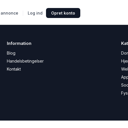
 annonce
Log ind
Opret konto
Information
Kat
Blog
Do
Handelsbetingelser
Hje
Kontakt
We
Ap
Soc
Fys