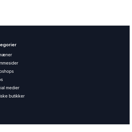
egorier
mæner
mmesider
bshops
ps
ial medier
iske butikker