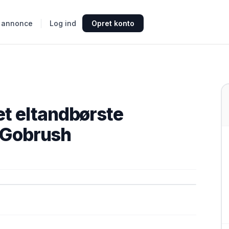
 annonce
Log ind
Opret konto
t eltandbørste
– Gobrush