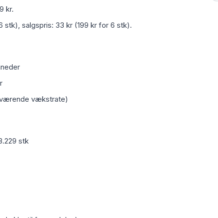
9 kr.
 stk), salgspris: 33 kr (199 kr for 6 stk).
åneder
r
nuværende vækstrate)
 3.229 stk