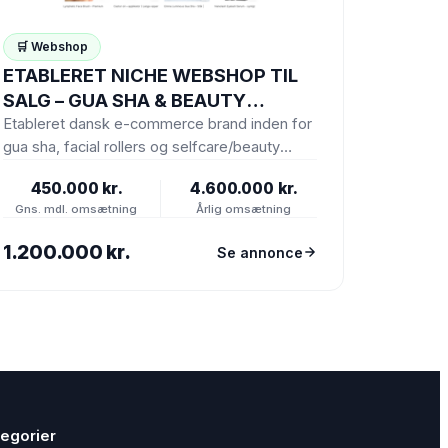
🛒 Webshop
ETABLERET NICHE WEBSHOP TIL
SALG – GUA SHA & BEAUTY
(ASSET DEAL)
Etableret dansk e-commerce brand inden for
gua sha, facial rollers og selfcare/beauty
tools sælges som asset deal (Shopify…
450.000 kr.
4.600.000 kr.
Gns. mdl. omsætning
Årlig omsætning
1.200.000 kr.
Se annonce
egorier