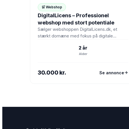
🛒 Webshop
DigitalLicens – Professionel
webshop med stort potentiale
Sælger webshoppen DigitalLicens.dk, et
stærkt domæne med fokus på digitale
licenser og software. Webshoppen er
2 år
velegnet til salg…
Alder
30.000 kr.
Se annonce