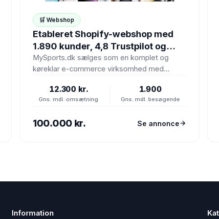
🛒 Webshop
Etableret Shopify-webshop med
1.890 kunder, 4,8 Trustpilot og
lager værdi 53.000 kr.
MySports.dk sælges som en komplet og
køreklar e-commerce virksomhed med
webshop, lager, kundedatabase,
12.300 kr.
1.900
leverandørnetværk, branding og
Gns. mdl. omsætning
Gns. mdl. besøgende
markedsføringsaktiver. Virksomheden…
100.000 kr.
Se annonce
Information
Kat