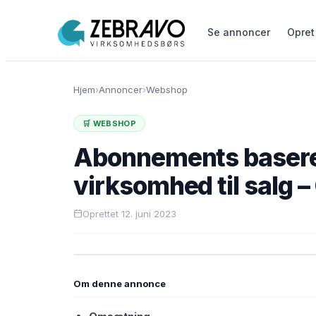
Se annoncer
Opret
Hjem
›
Annoncer
›
Webshop
🛒 WEBSHOP
Abonnements basere
virksomhed til salg 
Oprettet 12. juni 2023
Om denne annonce