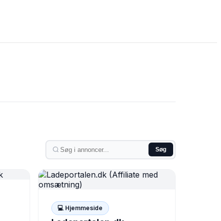
Søg
💻 Hjemmeside