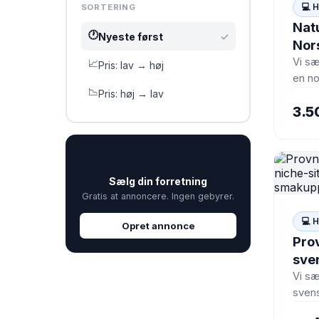
💻 
SORTERING
Nat
🕐
Nyeste først
✓
Nor
sid
Vi sæ
📈
Pris: lav → høj
en n
i N
📉
Pris: høj → lav
fokus
3.5
outdo
oplev
live…
💼
Sælg din forretning
Gratis at annoncere. Ingen gebyrer.
💻 
Opret annonce
Pro
sve
pro
Vi sæ
sven
sma
provn