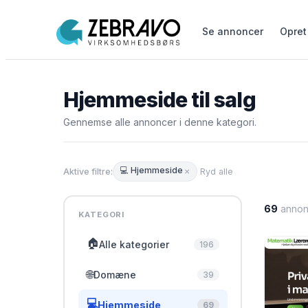
Se annoncer
Opret
Hjemmeside til salg
Gennemse alle annoncer i denne kategori.
💻 Hjemmeside
×
Aktive filtre:
Ryd alle
69
annon
KATEGORI
🏠
Alle kategorier
196
🌐
Domæne
39
💻
Hjemmeside
69