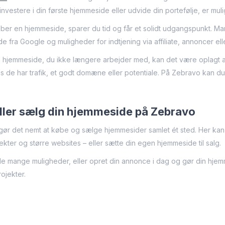
 investere i din første hjemmeside eller udvide din portefølje, er mul
ber en hjemmeside, sparer du tid og får et solidt udgangspunkt. Ma
 fra Google og muligheder for indtjening via affiliate, annoncer elle
 hjemmeside, du ikke længere arbejder med, kan det være oplagt a
is de har trafik, et godt domæne eller potentiale. På Zebravo kan d
eller sælg din hjemmeside på Zebravo
ør det nemt at købe og sælge hjemmesider samlet ét sted. Her kan du f
ekter og større websites – eller sætte din egen hjemmeside til salg.
e mange muligheder, eller opret din annonce i dag og gør din hjemm
rojekter.