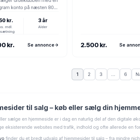
sælger drueklubben med en
agram konto på næsten 800
re. Sitet er bygget op som
50 kr.
3 år
iliate…
s. mdl.
Alder
sætning
00 kr.
2.500 kr.
Se annonce
Se anno
1
2
3
…
6
N
esider til salg – køb eller sælg din hjemm
ller sælge en hjemmeside er i dag en naturlig del af den digitale øk
ge eksisterende websites med trafik, indhold og ofte allerede en for
vo
finder du et bredt udvalg af hjemmesider til salg – fra mindre nich