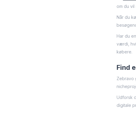
om du vil
Når du kø
besøgende
Har du en
værdi, hv
købere.
Find 
Zebravo g
nicheproj
Udforsk d
digitale p