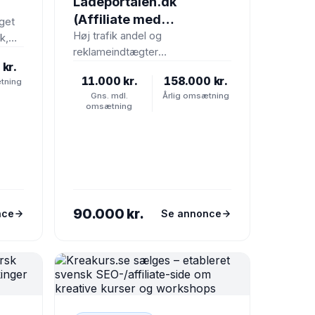
Ladeportalen.dk
(Affiliate med
get
omsætning)
Høj trafik andel og
k,
reklameindtægter
tet
kr.
Ladeportalen.dk sælges – en
11.000 kr.
158.000 kr.
tning
SEO-drevet affiliatecase
Gns. mdl.
Årlig omsætning
lanceret i marts 2025. Siden har
omsætning
de…
90.000 kr.
nce
Se annonce