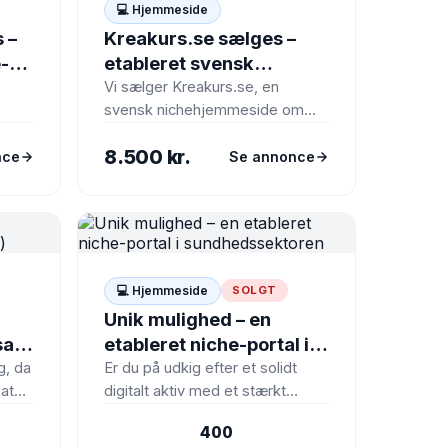
💻 Hjemmeside
 –
Kreakurs.se sælges –
e-
etableret svensk
g
SEO-/affiliate-side om
Vi sælger Kreakurs.se, en
svensk nichehjemmeside om
kreative kurser og
kreative kurser, workshops og
workshops
8.500 kr.
iden
oplevelser i Sverige. Siden er
nce
Se annonce
bygget op…
💻 Hjemmeside
SOLGT
Unik mulighed – en
salg
etableret niche-portal i
sundhedssektoren
g, da
Er du på udkig efter et solidt
 at
digitalt aktiv med et stærkt
gere
domænenavn og færdigt
400
.…
indhold? Alt-om-vitaminer.dk