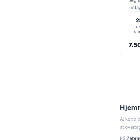
Jeg 
Inst
følge
2
et aff
Gn
om
7.5
Hjemm
At købe e
at overta
På
Zebra