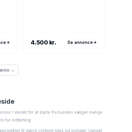
4.500 kr.
nce
Se annonce
æste →
eside
onomi. I stedet for at starte fra bunden vælger mange
m for indtjening.
eprojekter til større content-sites og portaler. Uanset