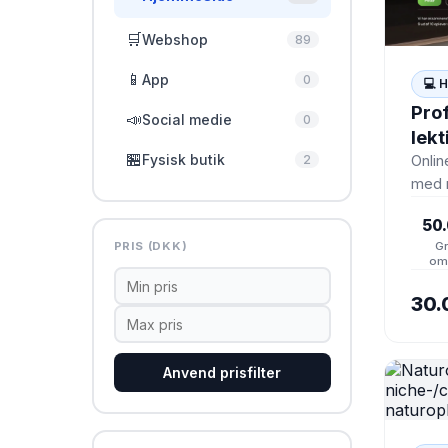
🛒
Webshop
89
📱
App
0
💻 
Prof
📣
Social medie
0
lek
🏪
Fysisk butik
– S
2
Onlin
med m
KUN 
50.
Trust
Gn
PRIS (DKK)
revi
om
30.
Anvend prisfilter