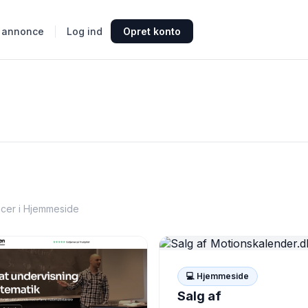
 annonce
Log ind
Opret konto
cer i Hjemmeside
💻 Hjemmeside
Salg af