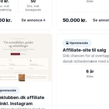
0 kr.
50
Alder
ge. Siden er bygget op
s. mdl.
Gns. mdl.
ing populære…
sætning
besøgende
00 kr.
50.000 kr.
Se annonce
Se anno
💻
💻 Hjemmeside
Affiliate-site til salg
Grib chancen for at overtag
dansk nichedomæne med st
potentiale inden for elektro
6 år
og tilbehør. Hvad får…
Alder
Hjemmeside
klubben.dk affiliate
 inkl. Instagram