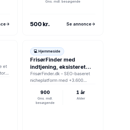
Gns. mdl. besøgende
sælges…
500 kr.
nce
Se annonce
💻
💻 Hjemmeside
FrisørFinder med
indtjening, eksisteret
e et
ort
siden 2023
FrisørFinder.dk – SEO-baseret
nik
nicheplatform med +3.600
saloner og 900+ organiske
900
1 år
besøgende/md.Jeg har
Gns. mdl.
Alder
besluttet at sætte
besøgende
FrisørFinder.dk til
salg.Projektet…