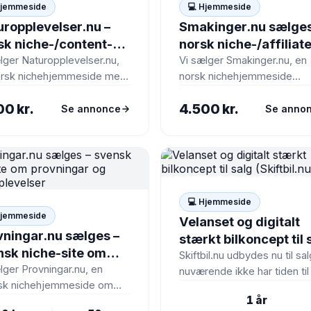
Hjemmeside
💻 Hjemmeside
uropplevelser.nu –
Smakinger.nu sælges
sk niche-/content-
norsk niche-/affiliat
e om naturoplevelser
side om smakinger o
lger Naturopplevelser.nu,
Vi sælger Smakinger.nu, en
orsk nichehjemmeside med
norsk nichehjemmeside
orge
oplevelser
 på naturoplevelser,
målrettet smakinger og
00 kr.
4.500 kr.
or-aktiviteter og
smagsoplevelser i Norge. S
Se annonce
Se anno
elser i Norge. Siden gik
gik live i midten af…
💻 Hjemmeside
Hjemmeside
Velanset og digitalt
vningar.nu sælges –
stærkt bilkoncept til 
nsk niche-site om
(Skiftbil.nu)
Skiftbil.nu udbydes nu til sal
vningar og
lger Provningar.nu, en
nuværende ikke har tiden til
sk nichehjemmeside om
kupplevelser
vækste forretningen yderli
1 år
ingar og smagsoplevelser i
grunden personlige årsager