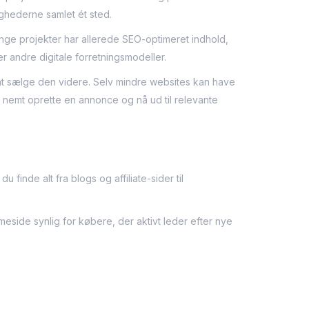
ighederne samlet ét sted.
nge projekter har allerede SEO-optimeret indhold,
r andre digitale forretningsmodeller.
t sælge den videre. Selv mindre websites kan have
u nemt oprette en annonce og nå ud til relevante
inde alt fra blogs og affiliate-sider til
eside synlig for købere, der aktivt leder efter nye