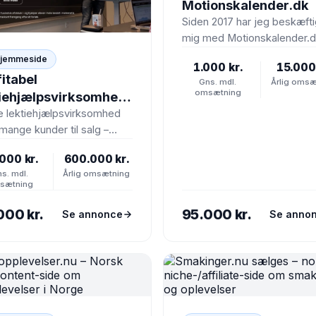
Motionskalender.dk
Siden 2017 har jeg beskæfti
mig med Motionskalender.d
men det er på tide at projek
Hjemmeside
1.000 kr.
15.000 
skal videre til…
itabel
Gns. mdl.
Årlig omsæ
omsætning
tiehjælpsvirksomhed
YMBOLSK pris!!
e lektiehjælpsvirksomhed
ange kunder til salg –
5 Stjerneanmeldelser på
000 kr.
600.000 kr.
pilot – Branchens bedste
s. mdl.
Årlig omsætning
ews Vi…
sætning
000 kr.
95.000 kr.
Se annonce
Se anno