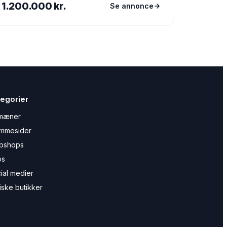
1.200.000 kr.
Se annonce
egorier
mæner
mmesider
bshops
ps
ial medier
iske butikker