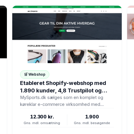
🛒 Webshop
Etableret Shopify-webshop med
1.890 kunder, 4,8 Trustpilot og
lager værdi 53.000 kr.
MySports.dk sælges som en komplet og
køreklar e-commerce virksomhed med
webshop, lager, kundedatabase,
12.300 kr.
1.900
leverandørnetværk, branding og
Gns. mdl. omsætning
Gns. mdl. besøgende
markedsføringsaktiver. Virksomheden…