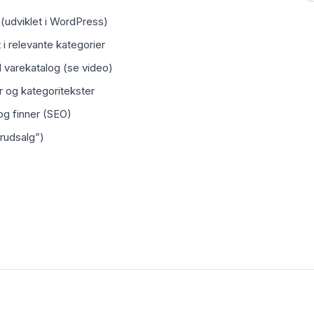
(udviklet i WordPress)
 i relevante kategorier
l varekatalog (se video)
 og kategoritekster
 og finner (SEO)
rudsalg”)