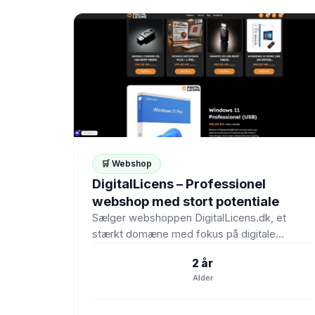
🛒 Webshop
DigitalLicens – Professionel
webshop med stort potentiale
Sælger webshoppen DigitalLicens.dk, et
stærkt domæne med fokus på digitale
licenser og software. Webshoppen er
2 år
velegnet til salg…
Alder