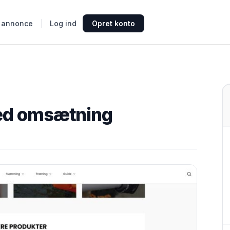
 annonce
Log ind
Opret konto
med omsætning