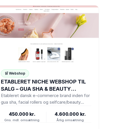
🛒 Webshop
ETABLERET NICHE WEBSHOP TIL
SALG – GUA SHA & BEAUTY
(ASSET DEAL)
Etableret dansk e-commerce brand inden for
gua sha, facial rollers og selfcare/beauty
tools sælges som asset deal (Shopify…
450.000 kr.
4.600.000 kr.
Gns. mdl. omsætning
Årlig omsætning