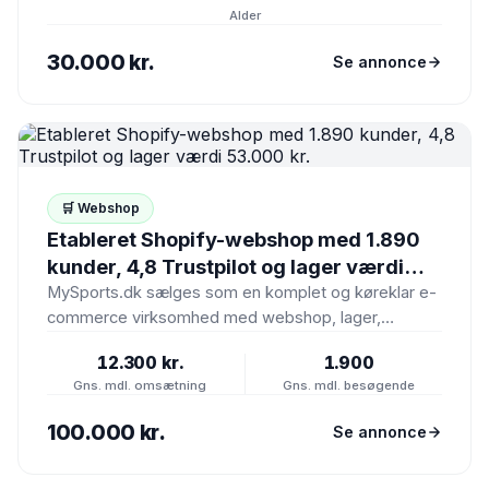
Alder
30.000 kr.
Se annonce
🛒 Webshop
Etableret Shopify-webshop med 1.890
kunder, 4,8 Trustpilot og lager værdi
53.000 kr.
MySports.dk sælges som en komplet og køreklar e-
commerce virksomhed med webshop, lager,
kundedatabase, leverandørnetværk, branding og
12.300 kr.
1.900
markedsføringsaktiver. Virksomheden…
Gns. mdl. omsætning
Gns. mdl. besøgende
100.000 kr.
Se annonce