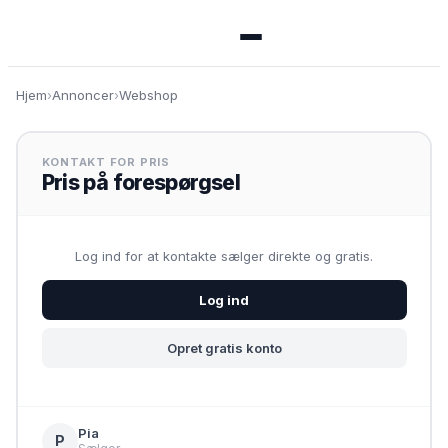
Menu
Hjem
›
Annoncer
›
Webshop
🏠 Se alle annoncer
KONTAKT FOR PRIS
Pris på forespørgsel
➕ Opret annonce
Log ind for at kontakte sælger direkte og gratis.
🔑 Log ind
Log ind
Opret konto gratis
Opret gratis konto
Pia
P