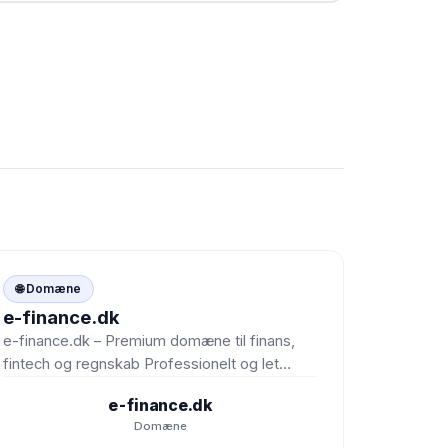

🌐 Domæne
e-finance.dk
e-finance.dk – Premium domæne til finans,
fintech og regnskab Professionelt og let
genkendeligt domænenavn med stærk
e-finance.dk
kommerciel værdi…
Domæne