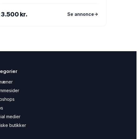
3.500 kr.
Se annonce
egorier
mæner
mmesider
bshops
ps
ial medier
iske butikker