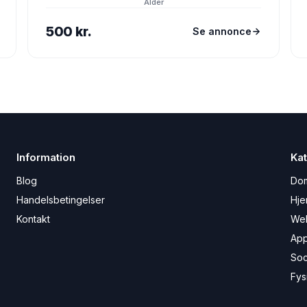
Alder
500 kr.
Se annonce
Information
Kat
Blog
Do
Handelsbetingelser
Hje
Kontakt
We
Ap
Soc
Fys