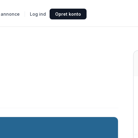
 annonce
Log ind
Opret konto