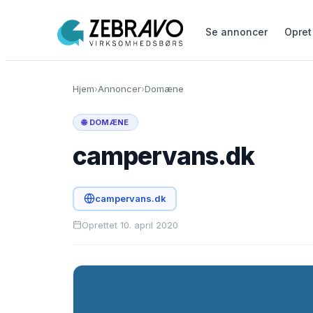
Se annoncer
Opret
Hjem
›
Annoncer
›
Domæne
🌐 DOMÆNE
campervans.dk
campervans.dk
Oprettet 10. april 2020