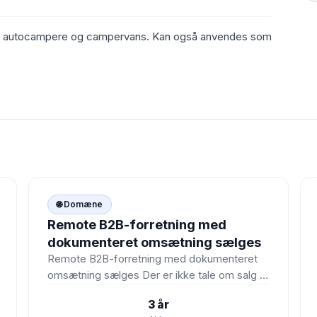
r af autocampere og campervans. Kan også anvendes som
🌐

🌐 Domæne
Remote B2B-forretning med
dokumenteret omsætning sælges
Remote B2B-forretning med dokumenteret
omsætning sælges Der er ikke tale om salg af
en traditionel hjemmeside, men en…
3 år