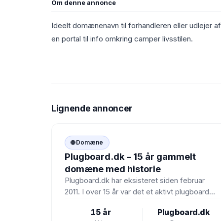
Om denne annonce
Ideelt domænenavn til forhandleren eller udleje
en portal til info omkring camper livsstilen.
Lignende annoncer
🌐
🌐 Domæne
Plugboard.dk – 15 år gammelt
domæne med historie
Plugboard.dk har eksisteret siden februar
2011. I over 15 år var det et aktivt plugboard
hvor folk byttede…
15 år
Plugboard.dk