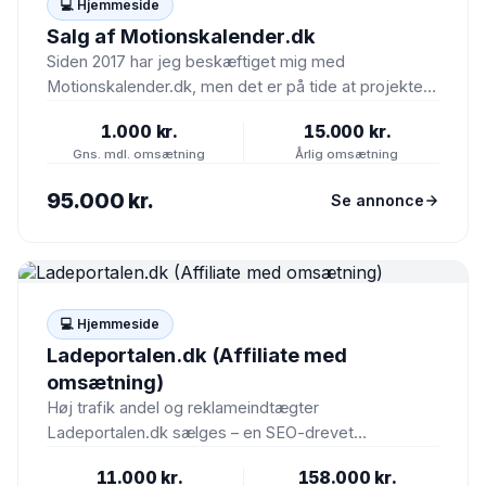
💻 Hjemmeside
Salg af Motionskalender.dk
Siden 2017 har jeg beskæftiget mig med
Motionskalender.dk, men det er på tide at projektet
skal videre til…
1.000 kr.
15.000 kr.
Gns. mdl. omsætning
Årlig omsætning
95.000 kr.
Se annonce
💻 Hjemmeside
Ladeportalen.dk (Affiliate med
omsætning)
Høj trafik andel og reklameindtægter
Ladeportalen.dk sælges – en SEO-drevet
affiliatecase lanceret i marts 2025. Siden har de…
11.000 kr.
158.000 kr.