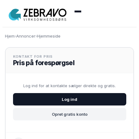
Menu
Hjem
›
Annoncer
›
Hjemmeside
🏠 Se alle annoncer
KONTAKT FOR PRIS
➕ Opret annonce
Pris på forespørgsel
🔑 Log ind
Log ind for at kontakte sælger direkte og gratis.
Log ind
Opret konto gratis
Opret gratis konto