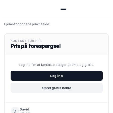
Menu
Hjem
›
Annoncer
›
Hjemmeside
🏠 Se alle annoncer
KONTAKT FOR PRIS
Pris på forespørgsel
➕ Opret annonce
Log ind for at kontakte sælger direkte og gratis.
🔑 Log ind
Log ind
Opret konto gratis
Opret gratis konto
David
D