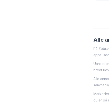
live…
Alle a
På Zebrav
apps, soci
Uanset om
bredt udv
Alle anno
sammenlig
Markedet 
du er på 