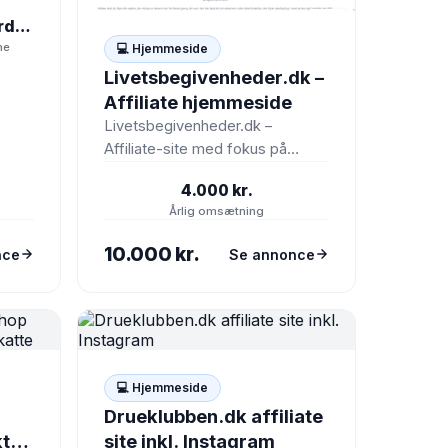
hvor
Plugboard.dk
ne
💻 Hjemmeside
Livetsbegivenheder.dk –
Affiliate hjemmeside
Livetsbegivenheder.dk –
Affiliate-site med fokus på
gaver, følelser og livets store
4.000 kr.
øjeblikke 🎁❤️
Årlig omsætning
Livetsbegivenheder.dk er et
dansk niche-site, der…
10.000 kr.
nce
Se annonce
💻 Hjemmeside
Drueklubben.dk affiliate
ter
site inkl. Instagram