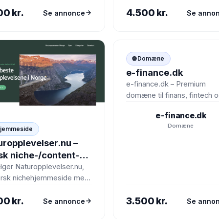
smagsoplevelser i Norge. S
00 kr.
4.500 kr.
Se annonce
Se anno
gik live i midten af…
🌐
🌐 Domæne
e-finance.dk
e-finance.dk – Premium
domæne til finans, fintech 
regnskab Professionelt og l
e-finance.dk
genkendeligt domænenavn
Domæne
stærk kommerciel værdi…
Hjemmeside
uropplevelser.nu –
sk niche-/content-
e om naturoplevelser
lger Naturopplevelser.nu,
orsk nichehjemmeside med
orge
 på naturoplevelser,
00 kr.
3.500 kr.
or-aktiviteter og
Se annonce
Se anno
elser i Norge. Siden gik