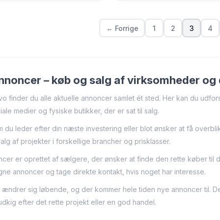
← Forrige
1
2
3
4
nnoncer – køb og salg af virksomheder og d
o finder du alle aktuelle annoncer samlet ét sted. Her kan du udfo
ale medier og fysiske butikker, der er sat til salg.
 du leder efter din næste investering eller blot ønsker at få overbl
alg af projekter i forskellige brancher og prisklasser.
ncer er oprettet af sælgere, der ønsker at finde den rette køber t
ne annoncer og tage direkte kontakt, hvis noget har interesse.
ændrer sig løbende, og der kommer hele tiden nye annoncer til. Der
udkig efter det rette projekt eller en god handel.