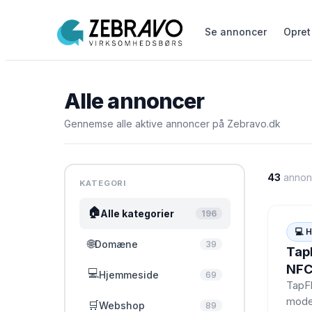
Se annoncer
Opret
Alle annoncer
Gennemse alle aktive annoncer på Zebravo.dk
43
annon
KATEGORI
🏠
Alle kategorier
196
💻
💻 
🌐
Domæne
39
Tap
NFC
💻
Hjemmeside
69
pro
TapFl
moder
hje
🛒
Webshop
89