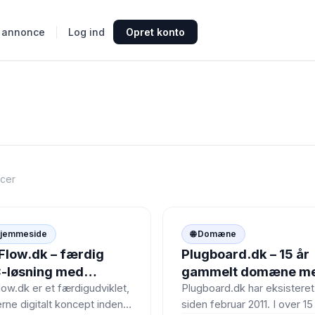
 annonce
Log ind
Opret konto
cer
🌐
Hjemmeside
🌐 Domæne
Flow.dk – færdig
Plugboard.dk – 15 år
-løsning med
gammelt domæne m
fessionel
historie
ow.dk er et færdigudviklet,
Plugboard.dk har eksisteret
ne digitalt koncept inden
siden februar 2011. I over 15
mmeside og domæne