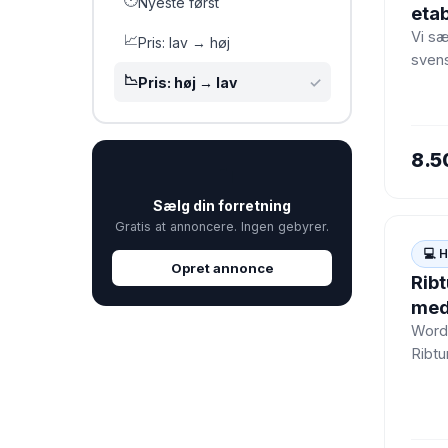
Nyeste først
eta
SEO-
Vi sæ
📈
Pris: lav → høj
sven
krea
📉
Pris: høj → lav
✓
kreat
wor
oplev
bygg
8.5
💼
Sælg din forretning
Gratis at annoncere. Ingen gebyrer.
💻
💻 
Opret annonce
Ribt
med
Word
Ribtu
nogle
relat
gener