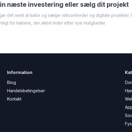
in næste investering eller sælg dit projekt
ør det nemt at købe og sælge virksomheder og digitale projekter. U
ynligt for købere, der aktivt leder efter nye muligheder.
Information
Kat
Blog
Do
Handelsbetingelser
Hje
Kontakt
We
Ap
Soc
Fys