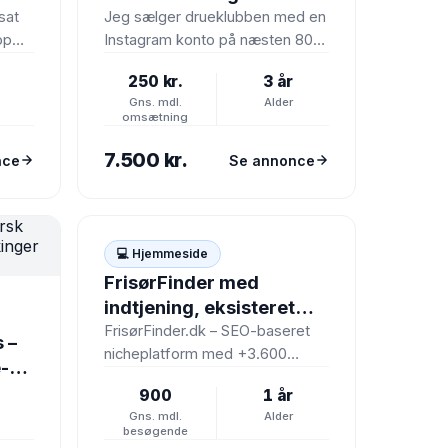
sat
Jeg sælger drueklubben med en
op
Instagram konto på næsten 800
katte
følgere. Sitet er bygget op som
250 kr.
3 år
.dk
et affiliate…
Gns. mdl.
Alder
omsætning
7.500 kr.
nce
Se annonce
💻
💻 Hjemmeside
FrisørFinder med
indtjening, eksisteret
siden 2023
FrisørFinder.dk – SEO-baseret
 –
nicheplatform med +3.600
e-
saloner og 900+ organiske
g
900
1 år
besøgende/md.Jeg har
Gns. mdl.
Alder
besluttet at sætte
besøgende
FrisørFinder.dk til