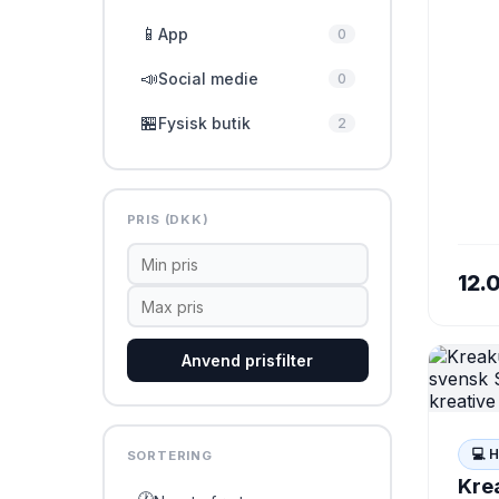
for N
📱
App
linkd
0
mark
📣
Social medie
0
komb
🏪
Fysisk butik
2
PRIS (DKK)
12.
Anvend prisfilter
💻 
SORTERING
Kre
🕐