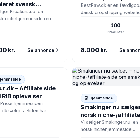
bleret svensk
til hunde og katte
BestPaw.dk er en færdigop
/affiliate-side om
lger Kreakurs.se, en
dansk dropshipping websh
sk nichehjemmeside om
tive kurser og
med produkter til hunde og 
100
ive kurser, workshops og
kshops
og stort potentialeBestPaw
Produkter
elser i Sverige. Siden er
er en…
et op…
00 kr.
8.000 kr.
Se annonce
Se anno
Hjemmeside
ur.dk – Affiliate side
 RIB oplevelser
💻 Hjemmeside
Press hjemmesiden
Smakinger.nu sælges
r.dk sælges. Siden har
norsk niche-/affiliat
 fine placeringer på “RIB”
side om smakinger o
Vi sælger Smakinger.nu, en
erede søgninger og har
norsk nichehjemmeside
oplevelser
eret 10 salg…
målrettet smakinger og