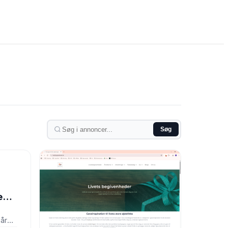
Søg
ed
 år