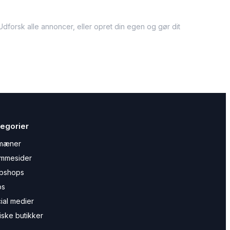
dforsk alle annoncer, eller opret din egen og gør dit
egorier
mæner
mmesider
bshops
ps
ial medier
iske butikker