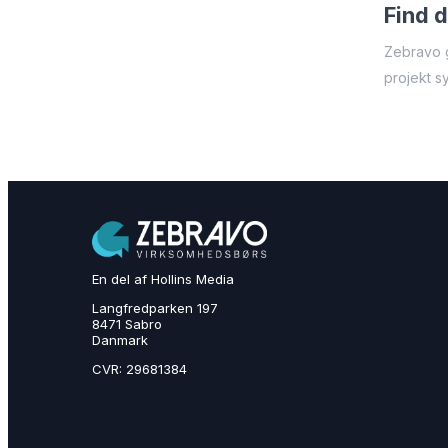
Find d
Zebravo g
projekt s
En del af Hollins Media
Langfredparken 197
8471 Sabro
Danmark
CVR: 29681384