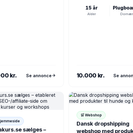
FC-baseret kontakt- og
var det et aktivt plugboard 
15 år
eling målrettet B2B-
folk byttede…
Alder
Domæ
edet. Virksomheden
inerer et…
000 kr.
10.000 kr.
Se annonce
Se anno
🛒 Webshop
Hjemmeside
Dansk dropshipping
akurs.se sælges –
webshop med produk