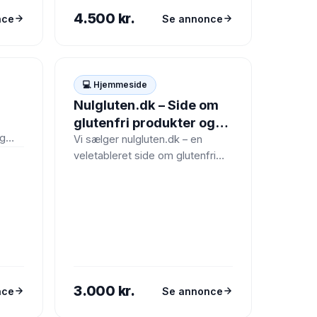
iden
salg.Projektet…
4.500 kr.
nce
Se annonce
💻
💻 Hjemmeside
Nulgluten.dk – Side om
glutenfri produkter og
og
bagning
Vi sælger nulgluten.dk – en
et
veletableret side om glutenfri
 med
produkter, bagning, madlavning
mm.Vi performer højt på nogle
queries,…
3.000 kr.
nce
Se annonce