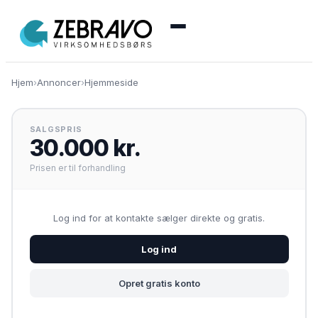
Menu
Hjem
›
Annoncer
›
Hjemmeside
🏠 Se alle annoncer
SALGSPRIS
➕ Opret annonce
30.000 kr.
Prisen er til forhandling
🔑 Log ind
Log ind for at kontakte sælger direkte og gratis.
Opret konto gratis
Log ind
Opret gratis konto