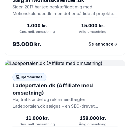
Siden 2017 har jeg beskæftiget mig med
Motionskalender.dk, men det er på tide at projektet
skal videre til…
1.000 kr.
15.000 kr.
Gns. mdl. omsætning
Årlig omsætning
95.000 kr.
Se annonce
💻 Hjemmeside
Ladeportalen.dk (Affiliate med
omsætning)
Høj trafik andel og reklameindtægter
Ladeportalen.dk sælges – en SEO-drevet
affiliatecase lanceret i marts 2025. Siden har de…
11.000 kr.
158.000 kr.
Gns. mdl. omsætning
Årlig omsætning