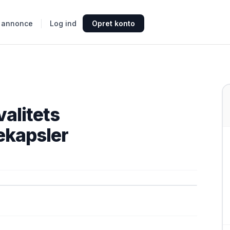
 annonce
Log ind
Opret konto
alitets
ekapsler