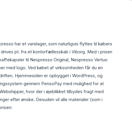
esso har et varelager, som naturligvis flyttes til købers
ives pt. fra et kontorfællesskab i Viborg. Med i prisen
affekapsler til Nespresso Original, Nespresso Vertuo
r med logo. Ved købet af virksomheden får du en
e driften. Hjemmesiden er opbygget i WordPress, og
ingssystem gennem PensoPay med mulighed for at
a Webshipper, hvor der i øjeblikket tilbydes fragt med
ger efter ønske. Desuden vil alle materialer (som i
prisen: