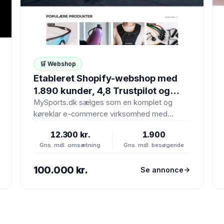
🛒 Webshop
Etableret Shopify-webshop med
1.890 kunder, 4,8 Trustpilot og
lager værdi 53.000 kr.
MySports.dk sælges som en komplet og
køreklar e-commerce virksomhed med
webshop, lager, kundedatabase,
12.300 kr.
1.900
leverandørnetværk, branding og
Gns. mdl. omsætning
Gns. mdl. besøgende
markedsføringsaktiver. Virksomheden…
100.000 kr.
Se annonce