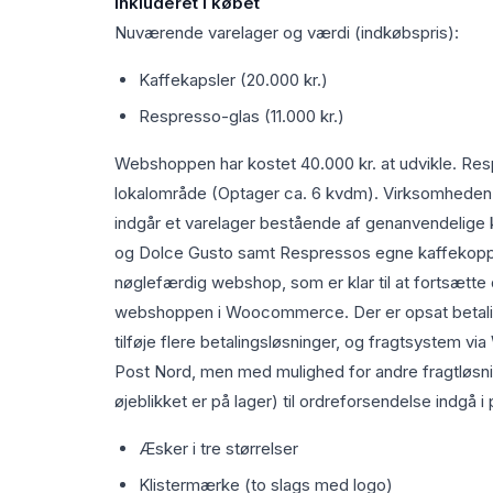
Inkluderet i købet
Nuværende varelager og værdi (indkøbspris):
Kaffekapsler (20.000 kr.)
Respresso-glas (11.000 kr.)
Webshoppen har kostet 40.000 kr. at udvikle. Respr
lokalområde (Optager ca. 6 kvdm). Virksomheden dr
indgår et varelager bestående af genanvendelige k
og Dolce Gusto samt Respressos egne kaffekoppe
nøglefærdig webshop, som er klar til at fortsætt
webshoppen i Woocommerce. Der er opsat betal
tilføje flere betalingsløsninger, og fragtsystem vi
Post Nord, men med mulighed for andre fragtløsnin
øjeblikket er på lager) til ordreforsendelse indgå i 
Æsker i tre størrelser
Klistermærke (to slags med logo)