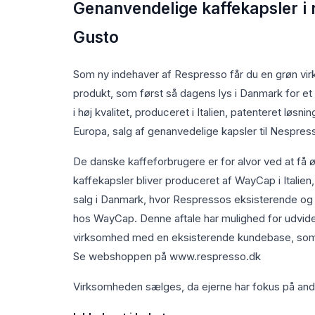
Genanvendelige kaffekapsler i r
Gusto
Som ny indehaver af Respresso får du en grøn v
produkt, som først så dagens lys i Danmark for e
i høj kvalitet, produceret i Italien, patenteret lø
Europa, salg af genanvedelige kapsler til Nespre
De danske kaffeforbrugere er for alvor ved at få
kaffekapsler bliver produceret af WayCap i Italien
salg i Danmark, hvor Respressos eksisterende og pot
hos WayCap. Denne aftale har mulighed for udvidel
virksomhed med en eksisterende kundebase, som er k
Se webshoppen på www.respresso.dk
Virksomheden sælges, da ejerne har fokus på andr