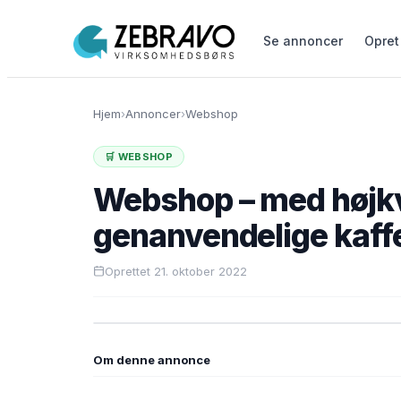
Se annoncer
Opret
Hjem
›
Annoncer
›
Webshop
🛒 WEBSHOP
Webshop – med højkv
genanvendelige kaff
Oprettet 21. oktober 2022
Om denne annonce