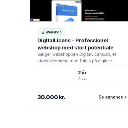
🛒 Webshop
DigitalLicens – Professionel
webshop med stort potentiale
Sælger webshoppen DigitalLicens.dk, et
stærkt domæne med fokus på digitale
licenser og software. Webshoppen er
2 år
velegnet til salg…
Alder
30.000 kr.
Se annonce