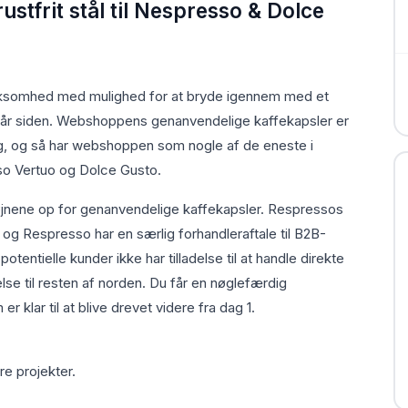
ustfrit stål til Nespresso & Dolce
irksomhed med mulighed for at bryde igennem med et
t år siden. Webshoppens genanvendelige kaffekapsler er
sning, og så har webshoppen som nogle af de eneste i
sso Vertuo og Dolce Gusto.
 øjnene op for genanvendelige kaffekapsler. Respressos
, og Respresso har en særlig forhandleraftale til B2B-
entielle kunder ikke har tilladelse til at handle direkte
se til resten af norden. Du får en nøglefærdig
lar til at blive drevet videre fra dag 1.
e projekter.