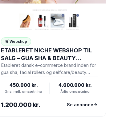
🛒 Webshop
ETABLERET NICHE WEBSHOP TIL
SALG – GUA SHA & BEAUTY
(ASSET DEAL)
Etableret dansk e-commerce brand inden for
gua sha, facial rollers og selfcare/beauty
tools sælges som asset deal (Shopify…
450.000 kr.
4.600.000 kr.
Gns. mdl. omsætning
Årlig omsætning
1.200.000 kr.
Se annonce