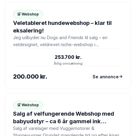
🛒
🛒 Webshop
Veletableret hundewebshop – klar til
eksalering!
Jeg udbyder nu Dogs and Friends til salg – en
veldesignet, veldrevet niche-webshop i
kæledyrsbranchen med dokumenteret omsætning,…
253.700 kr.
Årlig omsætning
200.000 kr.
Se annonce
🛒
🛒 Webshop
Salg af velfungerende Webshop med
babyudstyr – ca 6 år gammel ink
varelager
Salg af varelager med Vuggemotorer &
Slyngevugger Grundet manglende tid og efter knap