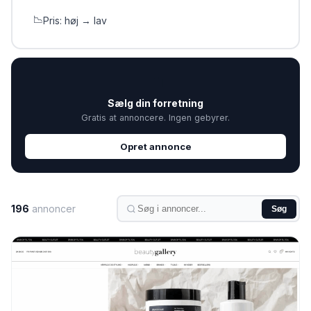
📉
Pris: høj → lav
💼
Sælg din forretning
Gratis at annoncere. Ingen gebyrer.
Opret annonce
196
annoncer
Søg