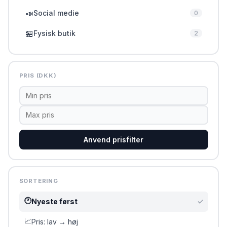
📣
Social medie
0
🏪
Fysisk butik
2
PRIS (DKK)
Anvend prisfilter
SORTERING
🕐
Nyeste først
✓
📈
Pris: lav → høj