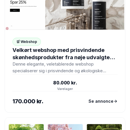
🛒 Webshop
Velkørt webshop med prisvindende
skønhedsprodukter fra nøje udvalgte
brands
Denne elegante, veletablerede webshop
specialiserer sig i prisvindende og økologiske
skønhedsprodukter fra håndplukkede, anerkendte
80.000 kr.
brands. Sortimentet er sammensat…
Varelager
170.000 kr.
Se annonce