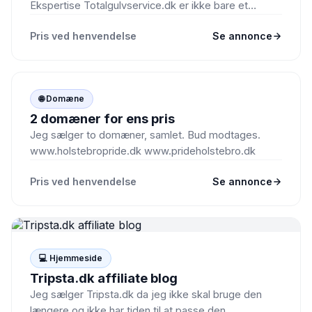
Ekspertise Totalgulvservice.dk er ikke bare et
domæne – det er…
Pris ved henvendelse
Se annonce
🌐
🌐 Domæne
2 domæner for ens pris
Jeg sælger to domæner, samlet. Bud modtages.
www.holstebropride.dk www.prideholstebro.dk
Pris ved henvendelse
Se annonce
💻 Hjemmeside
Tripsta.dk affiliate blog
Jeg sælger Tripsta.dk da jeg ikke skal bruge den
længere og ikke har tiden til at passe den.…