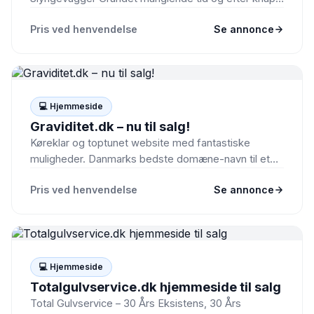
5 år har vi valgt…
Pris ved henvendelse
Se annonce
💻 Hjemmeside
Graviditet.dk – nu til salg!
Køreklar og toptunet website med fantastiske
muligheder. Danmarks bedste domæne-navn til et
website for gravide/fertilitet/babyer. Helt nyt
Pris ved henvendelse
Se annonce
professionelt…
💻 Hjemmeside
Totalgulvservice.dk hjemmeside til salg
Total Gulvservice – 30 Års Eksistens, 30 Års