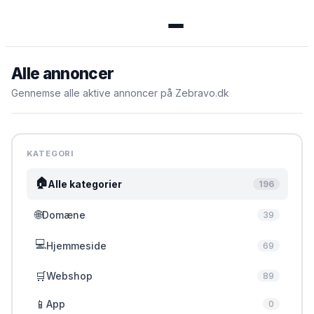
Menu
Alle annoncer
Gennemse alle aktive annoncer på Zebravo.dk
🏠 Se alle annoncer
➕ Opret annonce
KATEGORI
🔑 Log ind
🏠
Alle kategorier
196
🌐
Domæne
39
Opret konto gratis
💻
Hjemmeside
69
🛒
Webshop
89
📱
App
0