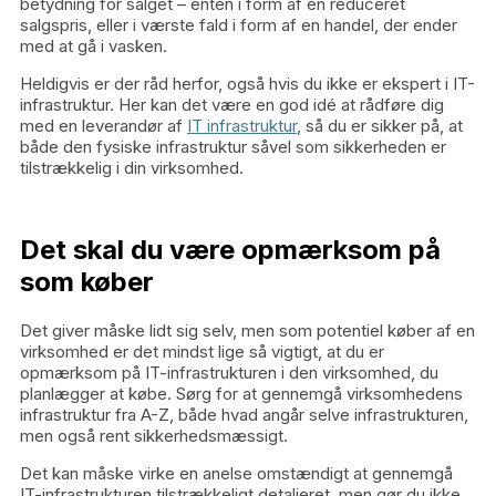
betydning for salget – enten i form af en reduceret
salgspris, eller i værste fald i form af en handel, der ender
med at gå i vasken.
Heldigvis er der råd herfor, også hvis du ikke er ekspert i IT-
infrastruktur. Her kan det være en god idé at rådføre dig
med en leverandør af
IT infrastruktur
, så du er sikker på, at
både den fysiske infrastruktur såvel som sikkerheden er
tilstrækkelig i din virksomhed.
Det skal du være opmærksom på
som køber
Det giver måske lidt sig selv, men som potentiel køber af en
virksomhed er det mindst lige så vigtigt, at du er
opmærksom på IT-infrastrukturen i den virksomhed, du
planlægger at købe. Sørg for at gennemgå virksomhedens
infrastruktur fra A-Z, både hvad angår selve infrastrukturen,
men også rent sikkerhedsmæssigt.
Det kan måske virke en anelse omstændigt at gennemgå
IT-infrastrukturen tilstrækkeligt detaljeret, men gør du ikke