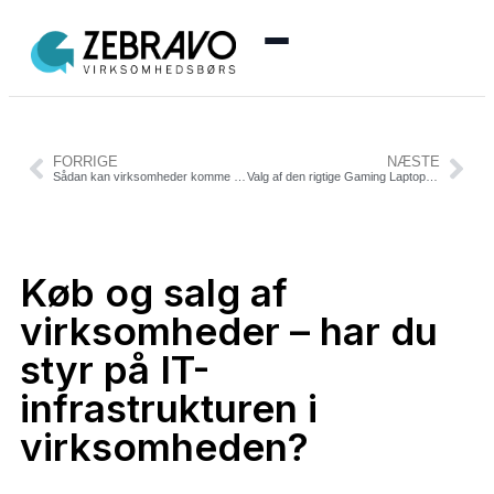
Menu
🏠 Se alle annoncer
FORRIGE
NÆSTE
Sådan kan virksomheder komme på rette spor ift. bæredygtighed
Valg af den rigtige Gaming Laptop: Hvorfor det betyder noget
➕ Opret annonce
Køb og salg af
🔑 Log ind
virksomheder – har du
styr på IT-
Opret konto gratis
infrastrukturen i
virksomheden?