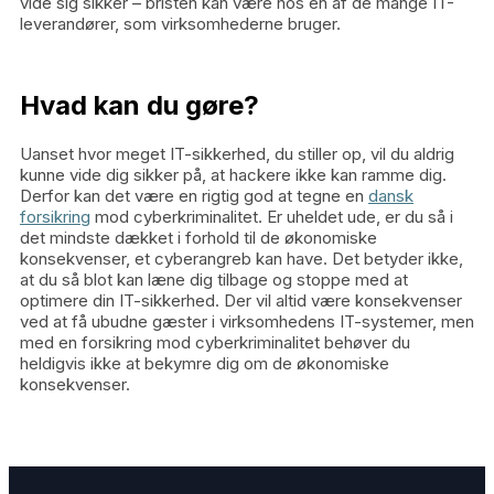
vide sig sikker – bristen kan være hos en af de mange IT-
leverandører, som virksomhederne bruger.
Hvad kan du gøre?
Uanset hvor meget IT-sikkerhed, du stiller op, vil du aldrig
kunne vide dig sikker på, at hackere ikke kan ramme dig.
Derfor kan det være en rigtig god at tegne en
dansk
forsikring
mod cyberkriminalitet. Er uheldet ude, er du så i
det mindste dækket i forhold til de økonomiske
konsekvenser, et cyberangreb kan have. Det betyder ikke,
at du så blot kan læne dig tilbage og stoppe med at
optimere din IT-sikkerhed. Der vil altid være konsekvenser
ved at få ubudne gæster i virksomhedens IT-systemer, men
med en forsikring mod cyberkriminalitet behøver du
heldigvis ikke at bekymre dig om de økonomiske
konsekvenser.