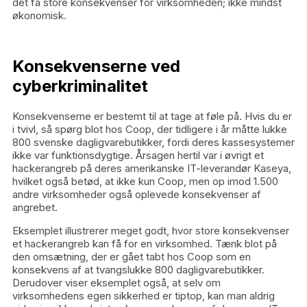
det få store konsekvenser for virksomheden; ikke mindst
økonomisk.
Konsekvenserne ved
cyberkriminalitet
Konsekvenserne er bestemt til at tage at føle på. Hvis du er
i tvivl, så spørg blot hos Coop, der tidligere i år måtte lukke
800 svenske dagligvarebutikker, fordi deres kassesystemer
ikke var funktionsdygtige. Årsagen hertil var i øvrigt et
hackerangreb på deres amerikanske IT-leverandør Kaseya,
hvilket også betød, at ikke kun Coop, men op imod 1.500
andre virksomheder også oplevede konsekvenser af
angrebet.
Eksemplet illustrerer meget godt, hvor store konsekvenser
et hackerangreb kan få for en virksomhed. Tænk blot på
den omsætning, der er gået tabt hos Coop som en
konsekvens af at tvangslukke 800 dagligvarebutikker.
Derudover viser eksemplet også, at selv om
virksomhedens egen sikkerhed er tiptop, kan man aldrig