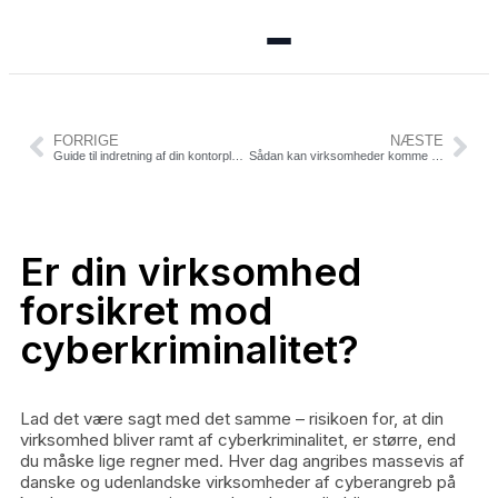
Menu
FORRIGE
NÆSTE
Guide til indretning af din kontorplads
Sådan kan virksomheder komme på rette spor ift. bæredygtighed
🏠 Se alle annoncer
➕ Opret annonce
Er din virksomhed
🔑 Log ind
forsikret mod
cyberkriminalitet?
Opret konto gratis
Lad det være sagt med det samme – risikoen for, at din
virksomhed bliver ramt af cyberkriminalitet, er større, end
du måske lige regner med. Hver dag angribes massevis af
danske og udenlandske virksomheder af cyberangreb på