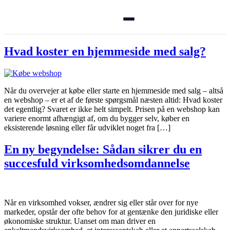
Menu
Hvad koster en hjemmeside med salg?
🏠 Se alle annoncer
Når du overvejer at købe eller starte en hjemmeside med salg – altså
en webshop – er et af de første spørgsmål næsten altid: Hvad koster
➕ Opret annonce
det egentlig? Svaret er ikke helt simpelt. Prisen på en webshop kan
variere enormt afhængigt af, om du bygger selv, køber en
eksisterende løsning eller får udviklet noget fra […]
🔑 Log ind
En ny begyndelse: Sådan sikrer du en
succesfuld virksomhedsomdannelse
Opret konto gratis
Når en virksomhed vokser, ændrer sig eller står over for nye
markeder, opstår der ofte behov for at gentænke den juridiske eller
økonomiske struktur. Uanset om man driver en