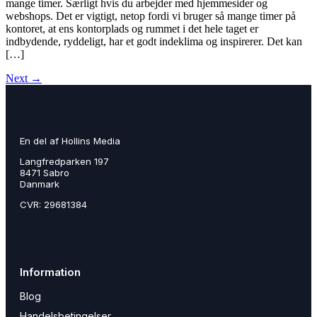
mange timer. Særligt hvis du arbejder med hjemmesider og
webshops. Det er vigtigt, netop fordi vi bruger så mange timer på
kontoret, at ens kontorplads og rummet i det hele taget er
indbydende, ryddeligt, har et godt indeklima og inspirerer. Det kan
[…]
Next
→
En del af Hollins Media
Langfredparken 197
8471 Sabro
Danmark
CVR: 29681384
Information
Blog
Handelsbetingelser